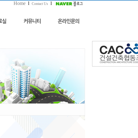
Home
l
l
Contact Us