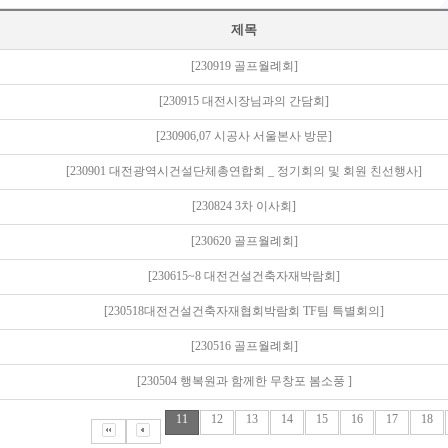
제목
[230919 골프월례회]
[230915 대전시장님과의 간담회]
[230906,07 시공사 서울본사 방문]
[230901 대전광역시건설단체총연합회 _ 정기회의 및 회원 친선행사]
[230824 3차 이사회]
[230620 골프월례회]
[230615~8 대전건설건축자재박람회]
[230518대전건설건축자재협회박람회 TF팀 특별회의]
[230516 골프월례회]
[230504 행복원과 함께한 무창포 봄소풍 ]
11
12
13
14
15
16
17
18