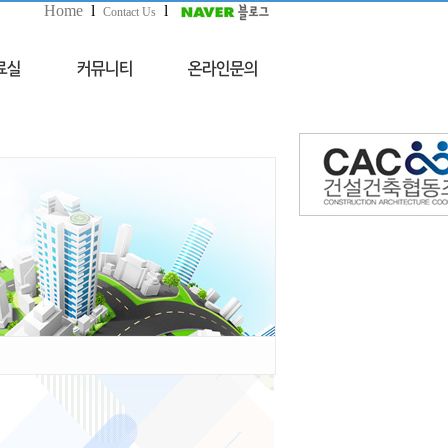
Home
l
l
Contact Us